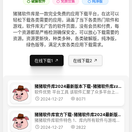
破解软件
免费合集
纯净版
猪猪软件库是一款完全免费的应用下载平台，在这可以
轻松下载各类需要的应用，涵盖了当下各类热门软件和
游戏，软件库无广告的软件页面，没有会员和付费，每
一个资源都是严格检测确保安全，可以放心下载需要的
资源。资源更新快，种类多种，各类破解版，纯净版，
绿色版等，满足大家各类应用下载需求。
在线下载1
在线下载2
猪猪软件库2024最新版本下载-猪猪软件库zzrjk手机版下载
软件优势 平台工具 该软件汇聚了众多平台上的丰富工具资源，其中囊括了最优质的工具软件。用户只需轻点按钮，即可轻松获取所需工具。 鲜明内容 软件中的工具内容极具特色，用户可以随时根据内容判断该软件是否符合自己的需求。 自动更新 软件每日自动更新首页分类下的工具，为海量用户提供最新、最优秀的工具资源。 常见问题 一、如何解决猪猪软件库无法访问的问题？...
2024-12-27
8071
猪猪软件库官方下载-猪猪软件库2024最新版本下载v10.0
猪猪软件库软件特色 1、库内所有软件与游戏资源均支持免费下载，用户可轻松搜索所需资源，使用极为便捷。 2、深受用户喜爱，库内资源丰富且免费，适用于各种手机设备，用户可安心使用。 3、软件按类别分门别类，用户可直接在平台上搜索目标软件。 应用优势 1、用户可迅速找到所需软件，具备高速下载功能，让用户快速获取所需。 2、提供海量软件资源，满足各类应用需求，包括生...
2024-12-27
2822