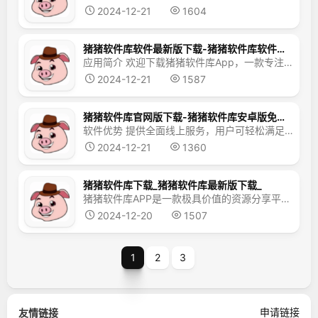
2024-12-21
1604
猪猪软件库软件最新版下载-猪猪软件库软件安卓免费版下载
应用简介 欢迎下载猪猪软件库App，一款专注于提供修改版资源的软件库。在这里，您可以迅速找到各类常规软件的修改版本，有效节省会员费用。软件完全免费，即下载即使用，无需Root权限，欢迎有需要的用户前来下载体验！ 应用特色 本平台汇集了众多软件资源，涵盖各类类型，满足用户的一站式需求。 所有软件已按类别进行整理，用户可直接在平台上搜索所需软件。 平...
2024-12-21
1587
猪猪软件库官网版下载-猪猪软件库安卓版免费下载2024最新
软件优势 提供全面线上服务，用户可轻松满足各类应用软件的需求。 功能全面且强大，为用户带来极致优质且周到的服务体验。 拥有快速搜索功能，用户只需输入关键词，即可迅速定位所需内容。 软件点评 猪猪软件库在软件资源领域堪称楷模，为广大用户提供了丰富的下载资源。所有上架的安装包均经过严格检测，确保安全可靠，无任何安全隐患，用户可放心下载。
2024-12-21
1360
猪猪软件库下载_猪猪软件库最新版下载_
猪猪软件库APP是一款极具价值的资源分享平台，提供了丰富的下载选项，包括游戏集合、学习资料、影视应用以及助眠音频等多种类别。用户可以轻松地浏览分类寻找所需资源，或通过直接输入名称进行搜索。所有资源均经过严格筛选，保证绿色安全，用户可以安心下载。此外，平台还提供免费追剧、免费阅读小说以及无广告阅读小说等软件，供用户免费使用。
2024-12-20
1507
1
2
3
申请链接
友情链接