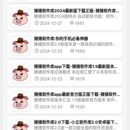
猪猪软件库2024最新版下载正版-猪猪软件库最新2024下载安装
猪猪软件库2024版特点 自动更新功能：软件库自动检测软件更新，并在有新版本时通知用户进行更新。 评价与反馈：用户可在冷眸软件库中对下载的软件进行评价和评论，以帮助其他用户判断软件的质量和适用性。 热门软件推荐：基于下载量、评论等多维度数据，软件库为用户推荐热门软件，方便用户选择。 灵活的搜索系统：冷眸软件库提供多途径的分类和搜索服务，让用户...
2024-12-27
1661
猪猪软件库:你的手机必备神器
猪猪软件库2.0新版本是一款极具价值的软件资源宝库！该版本提供了更为丰富的软件库内容，使用户无论何时何地都能享受到优质的软件库服务。它内置了多条下载通道，确保各类应用和游戏资源的顺畅获取。分类明确，能够满足不同用户的需求，应有尽有的资源等待您的探索，赶快下载体验吧！ 猪猪软件库应用简介： 支持多语言界面，让全球各地的用户都能享受到高品质的应用服务。 ...
2024-12-23
1580
猪猪软件库app下载-猪猪软件库1.9最新版本下载
猪猪软件库应用概述 本应用汇聚了众多软件资源，涵盖办公、学习、娱乐等多个领域； 用户可按需进行分类筛选，迅速锁定目标软件； 软件支持一键下载安装，让用户轻松获取所需应用； 作为安全可靠的软件资源库，用户可安心搜索与下载。 猪猪软件库应用特色内容 1.热门软件一网打尽：热门软件均已上传至本应用； 2.软件种类丰富：共计300余款软件，总有一款适合您； 3.持续...
2024-12-23
1679
猪猪软件库app最新官方版正版下载-猪猪软件库app官方版
猪猪软件库版本汇总 1.9版最新官方版本 软件概述 在数字化时代，手机软件已成为我们日常生活中不可或缺的组成部分。无论是在娱乐、学习还是工作中，我们都需要依赖各种手机软件来辅助。棋迹软件库app官方版提供正版下载，这款专业手机软件下载平台，为用户提供了庞大且丰富的软件与游戏资源。该平台资源分类详尽，包括各种排行榜、个性化推荐和专区分类，使用户能够轻松找到所需...
2024-12-23
1520
猪猪软件库2.0下载-小立软件库2.0安卓版下载 - 下载
猪猪软件库2.0是一款功能全面的软件资源库，它整合了众多应用和游戏资源，分类细致，便于用户快速查找。此外，它还提供高速下载服务，欢迎感兴趣的用户下载使用。 软件亮点包括： 提供各类应用程序和游戏资源，满足用户多样化的需求； 所有资源免费提供，用户可自由下载和安装； 包含修改版资源，使用更便捷，值得下载； 资源按类别分类整理，用户可通过不同板块...