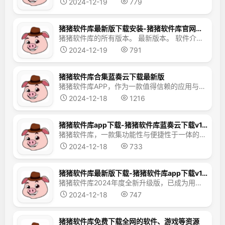
2024-12-19
779
猪猪软件库最新版下载安装-猪猪软件库官网版下载安装v1.9
猪猪软件库的所有版本。 最新版本。 软件介绍。 猪猪软件库应用程序下载中有许多优质和优秀的资源。这里的资源免费供每个人下载。大量精彩和高质量的资源可以在这里下载。。这里的资源是免费提供给每个人的。你可以免费下载你感兴趣的资源。。这个软件的内容非常丰富，在这里可以找到许多有趣的资源。喜欢这个辅助软件的朋友一定不要错过。。 猪猪软件图书馆应用程序介绍。 猪猪软件...
2024-12-19
791
猪猪软件库合集蓝奏云下载最新版
猪猪软件库APP，作为一款值得信赖的应用与游戏资源宝库，为广大用户提供了海量的免费资源。用户在此平台可以免费下载并体验各式各样的应用与游戏，每一款产品均经过严格的安全检测，确保无病毒、无毒害，让用户畅享无忧体验。此外，平台分类明确，满足用户多样化的需求，让您轻松快捷地找到心仪的内容。 猪猪软件库蓝奏云2024操作指南 您可轻松便捷地在此处下载您所需的软件。 ...
2024-12-18
1216
猪猪软件库app下载-猪猪软件库蓝奏云下载v1.9
猪猪软件库，一款集功能性与便捷性于一体的应用资源下载平台，致力于为您呈现海量优质应用。在这里，您可以根据分类浏览，迅速锁定心仪的软件。丰富的资源库，搭配高效强大的搜索功能，让您轻松找到所需。赶快来下载体验，一探究竟吧！ 软件特色优化版： 卓越功能亮点展示 界面友好，操作便捷：全新设计的用户界面，直观易懂，即使是初学者也能快速上手，提升工作效率。 功能...
2024-12-18
733
猪猪软件库最新版下载-猪猪软件库app下载v1.9 安卓版
猪猪软件库2024年度全新升级版，已成为用户心悦诚服的软件下载利器！这款应用以其庞大的资源库和迅捷的更新频率著称，囊括了海量的软件、游戏、音乐、影视、图书等丰富内容，全方位满足用户多元化的需求。此外，其便捷的搜索功能让用户轻松定位所需资源，仅需输入软件或游戏名称，即可迅速锁定目标。用户更可轻松分享心爱软件或游戏，与他人共享乐趣，同时亦能从他人的分享中获益，极...
2024-12-18
747
猪猪软件库免费下载全网的软件、游戏等资源