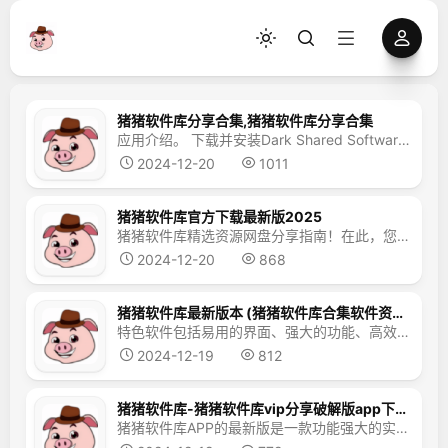
猪猪软件库分享合集,猪猪软件库分享合集
应用介绍。 下载并安装Dark Shared Software Library。Dark Shared Software Library v4.1是一款免费的移动系统工具应用程序。它每天实时更新资源，并采用高速下载通道。通过先进的加密技术和分布式存储系统，我们可以在软件中找到各种资源。这里的所有资源都是免费提供给每个人的。有各种应用程序和游戏。您无需等待很长...
2024-12-20
1011
猪猪软件库官方下载最新版2025
猪猪软件库精选资源网盘分享指南！在此，您可以轻松体验与众不同的软件，自行探索新奇的功能，深入体验丰富的故事情节。别忘下载这些资源！ 猪猪软件库应用简介 猪猪软件库应用汇聚了海量精彩资源，让用户无需为资源搜寻而烦恼。它具备语音搜索功能，允许用户通过语音输入关键词快速查找，操作简便快捷。同时，支持多任务高速下载，帮助用户迅速获取所需资源。应用界面简洁，低内存消耗...
2024-12-20
868
猪猪软件库最新版本 (猪猪软件库合集软件资料链接)v1.9
特色软件包括易用的界面、强大的功能、高效的性能和稳定的运行。所有软件内的资源均为最新版本，包括经过审核认证的破解版资源，确保安全稳定后方可上架。此外，我们提供大量更新的破解应用资源，能够满足用户的各种需求。 首页还会展示最新和最热的榜单，便于用户在下载前参考。 下载软件完全免费，用户可以轻松下载各种软件，没有任何限制。此外，用户还可以使用语音搜索功能来搜索软...
2024-12-19
812
猪猪软件库-猪猪软件库vip分享破解版app下载 - 猪猪软件库
猪猪软件库APP的最新版是一款功能强大的实用工具，它包含众多板块，为用户带来丰富的乐趣。提供免费下载的精选资源让使用更加便捷，实时更新不容错过。现在就行动起来，点击下载吧！ 软件概述 猪猪软件库是一款集下载与安装功能于一体的实用工具。用户可以借助它下载各种应用程序，热门应用会自动推送到首页，同时还有精选软件专题，供用户随时下载。所有应用均可免费下载，欢迎感兴...