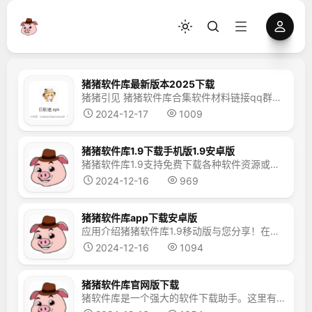
猪猪软件库最新版本2025下载
猪猪引见 猪猪软件库合集软件材料链接qq群分享给大家！在这里功用强大很多全新的内容能够本人本人感受，还有全新的效果等你应战，在这里能够轻松感遭到本地软件内容，本栏目下载猪猪软件库最新版本2024！ 猪猪软件库合集软件引见 这样的软件库可能会提供各种各样的软件下载链接、插件、工具、教程等资源，旨在协助用户更便当地找到并获取所需的软件资源。但是，由于我无法直接访...
2024-12-17
1009
猪猪软件库1.9下载手机版1.9安卓版
猪猪软件库1.9支持免费下载各种软件资源或游戏客户端。所有资源免费在线下载，涵盖了各种类型的应用，包括娱乐、工具、系统工具等每天可获取最新内容。该版本也定期维护。现在就来下载体验吧。 猪猪软件库1.9怎么用： 1、首先在本站下载安装猪猪软件库1.9，进入软件首页之后，可以看到各种不同的栏目。 2、选择不同的栏目资源进行下载，有软件合集，学习软件，学习游戏等等...
2024-12-16
969
猪猪软件库app下载安卓版
应用介绍猪猪软件库1.9移动版与您分享！在这里玩简单不同的内容可以选择自己的成功，不同的软件资源等待你的挑战，这里的资源是免费的，各种最喜欢的内容，如果你也喜欢下载猪猪软件库！ 介绍猪猪软件库 猪猪软件库是一家基于智能推荐的应用商店。它拥有大量的应用资源，涵盖各种类型的应用和游戏。该软件致力于为用户提供个性化的应用推荐和下载服务，帮助用户找到高质量的应用软件...
2024-12-16
1094
猪猪软件库官网版下载
猪软件库是一个强大的软件下载助手。这里有大量的软件和游戏资源，包括黑色技术软件和破解游戏。经过清晰的筛选和分类，用户可以很容易地找到所需的资源；所有资源均免费下载，严格审核，确保无病毒；软件界面干净简单，无内置广告，欢迎感兴趣的合作伙伴下载。 软件特色1、大量的软件资源，涵盖各种类型的应用，满足用户的多样化需求。 2、所有软件的分类都非常清晰，搜索功能方便，...