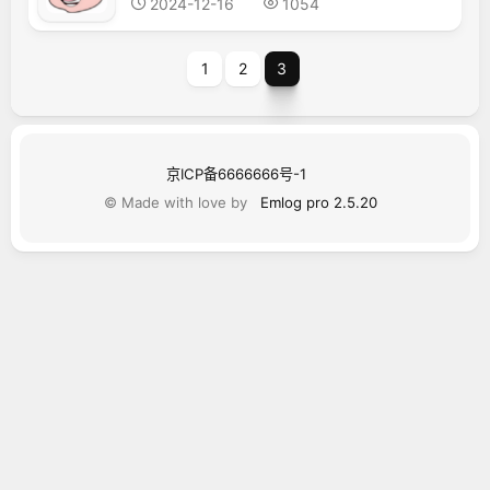
2024-12-16
1054
1
2
3
京ICP备6666666号-1
© Made with love by
Emlog pro 2.5.20